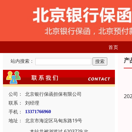
首页
产
站内搜索：
公司：
北京银行保函担保有限公司
20
联系：
刘经理
手机：
13371766960
地址：
北京市海淀区马甸东路19号
本站共被浏览过 6203729 次