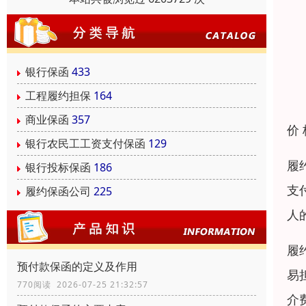
银行保函
433
工程履约担保
164
商业保函
357
价
银行农民工工资支付保函
129
履
银行投标保函
186
支
履约保函公司
225
人
履
预付款保函的定义及作用
易
770阅读 2026-07-25 21:32:57
介