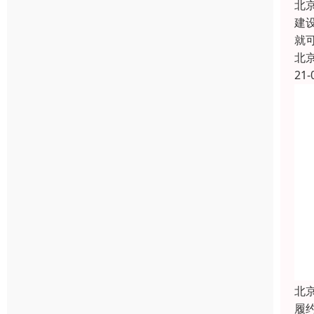
北
建
就
北
21-
北
履