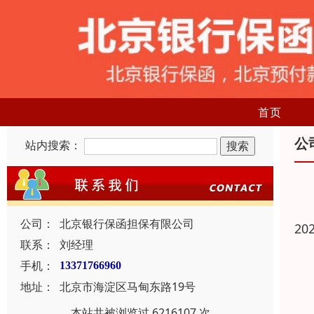
首页
公
站内搜索：
公司：
北京银行保函担保有限公司
20
联系：
刘经理
手机：
13371766960
地址：
北京市海淀区马甸东路19号
本站共被浏览过 6216107 次