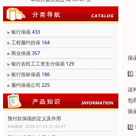
银行保函
433
工程履约担保
164
商业保函
357
保
银行农民工工资支付保函
129
1
银行投标保函
186
履约保函公司
225
这
包
保
预付款保函的定义及作用
2
846阅读 2026-07-25 21:32:57