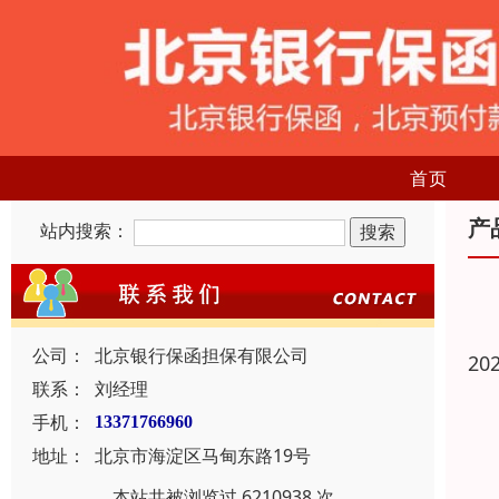
首页
产
站内搜索：
公司：
北京银行保函担保有限公司
20
联系：
刘经理
手机：
13371766960
地址：
北京市海淀区马甸东路19号
本站共被浏览过 6210938 次