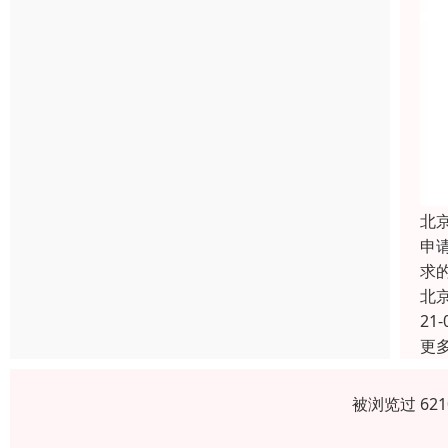
北
申
求
北
21-
更
被浏览过 62