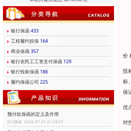
银行保函
433
工程履约担保
164
商业保函
357
价
银行农民工工资支付保函
129
投
银行投标保函
186
标
履约保函公司
225
保
优
预付款保函的定义及作用
对
812阅读 2026-07-25 21:32:57