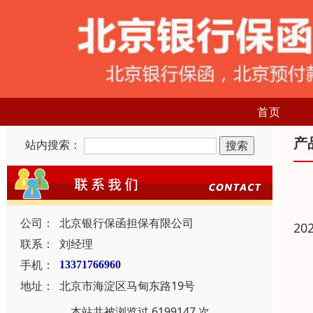
首页
产
站内搜索：
公司：
北京银行保函担保有限公司
20
联系：
刘经理
手机：
13371766960
地址：
北京市海淀区马甸东路19号
本站共被浏览过 6199147 次