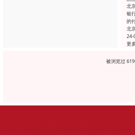
北
银
的
北
24-
更
被浏览过 61