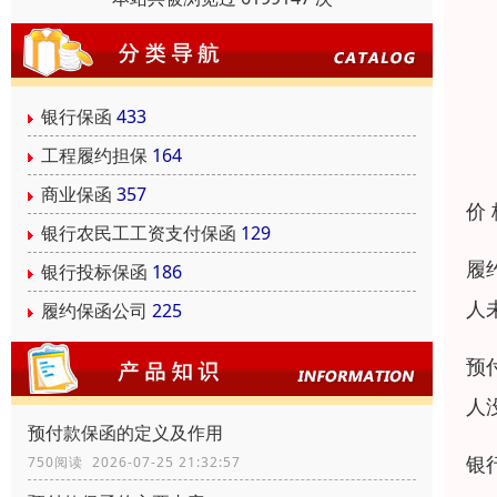
银行保函
433
工程履约担保
164
商业保函
357
价
银行农民工工资支付保函
129
履
银行投标保函
186
人
履约保函公司
225
预
人
预付款保函的定义及作用
银
750阅读 2026-07-25 21:32:57