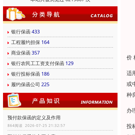
银行保函
433
工程履约担保
164
商业保函
357
价
银行农民工工资支付保函
129
适
银行投标保函
186
或
履约保函公司
225
种
办
预付款保函的定义及作用
投
864阅读 2026-07-25 21:32:57