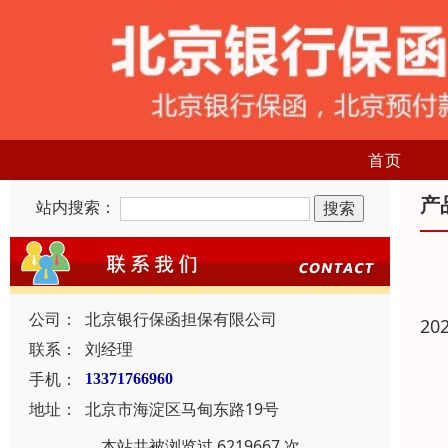
首页
产
站内搜索：
公司：
北京银行保函担保有限公司
20
联系：
刘经理
手机：
13371766960
地址：
北京市海淀区马甸东路19号
本站共被浏览过 6219667 次