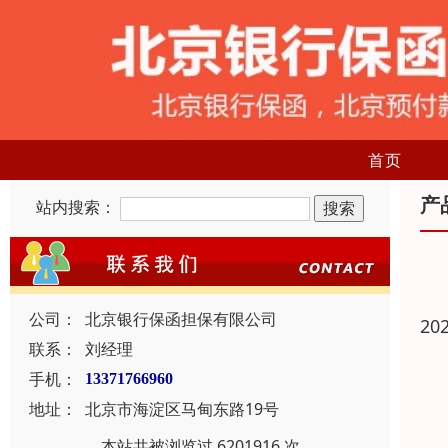
首页
产
站内搜索：
公司：
北京银行保函担保有限公司
20
联系：
刘经理
手机：
13371766960
地址：
北京市海淀区马甸东路19号
本站共被浏览过 6201916 次