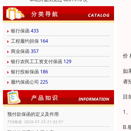
银行保函
433
工程履约担保
164
商业保函
357
价
银行农民工工资支付保函
129
如
银行投标保函
186
者
履约保函公司
225
目
1
预付款保函的定义及作用
759阅读 2026-07-25 21:32:57
B