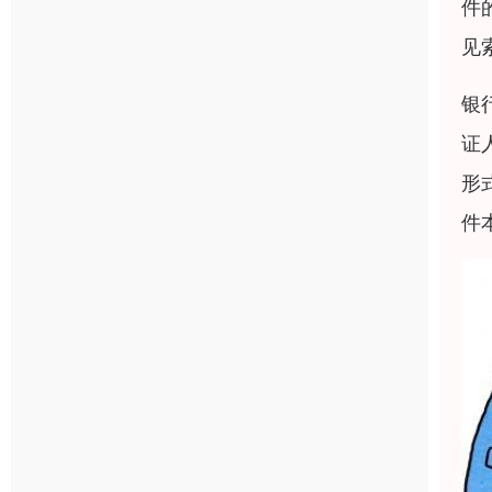
件的
见
银
证
形
件